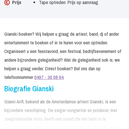
Prijs
Tape optreden: Prijs op aanvraag
Gianski boeken? Wij helpen u graag de artiest, band, dj of ander
entertainment te boeken of in te huren voor een optreden.
Organiseert u een feestavond, een festival, bedrijfsevenement of
andere bijzondere gelegenheid? Wat de gelegenheid ook is, we
helpen u graag verder. Direct boeken? Bel ons dan op
telefoonnummer
0497 - 36 08 64
.
Biografie Gianski
Gianni Arifi, bekend als de Amsterdamse artiest Gianski, is een
bijzondere verschijning. De singer-songwriter en producer, met
Joegoslavische roots, heeft een sound die het best is te
omschrijven als André Hazes meets Frank Ocean. Zijn openhartige