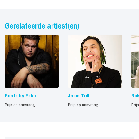
Gerelateerde artiest(en)
Beats by Esko
Jacin Trill
Bo
Prijs op aanvraag
Prijs op aanvraag
Prij