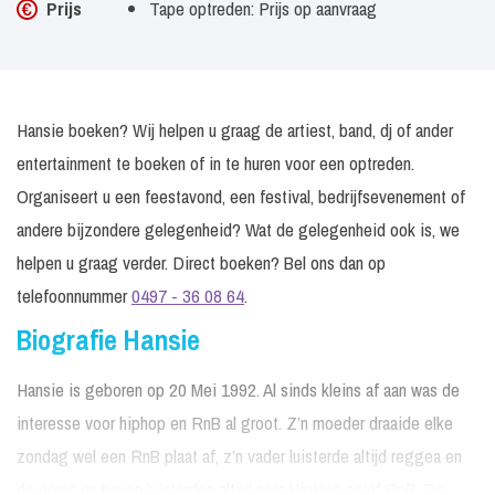
Prijs
Tape optreden: Prijs op aanvraag
Hansie boeken? Wij helpen u graag de artiest, band, dj of ander
entertainment te boeken of in te huren voor een optreden.
Organiseert u een feestavond, een festival, bedrijfsevenement of
andere bijzondere gelegenheid? Wat de gelegenheid ook is, we
helpen u graag verder. Direct boeken? Bel ons dan op
telefoonnummer
0497 - 36 08 64
.
Biografie Hansie
Hansie is geboren op 20 Mei 1992. Al sinds kleins af aan was de
interesse voor hiphop en RnB al groot. Z’n moeder draaide elke
zondag wel een RnB plaat af, z’n vader luisterde altijd reggea en
de ooms en neven luisterden altijd naar HipHop en/of RnB. De