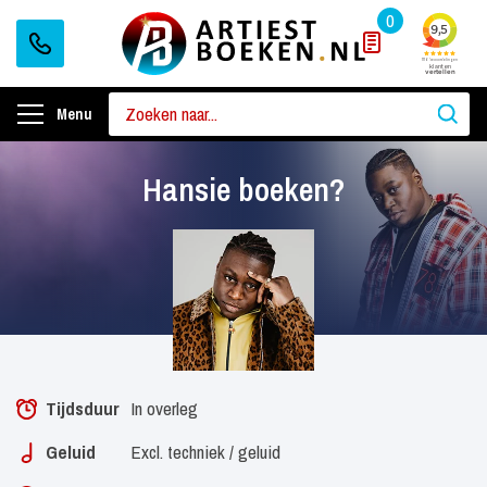
0
Menu
Hansie boeken?
Tijdsduur
In overleg
Geluid
Excl. techniek / geluid