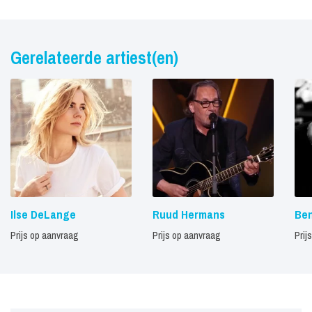
Gerelateerde artiest(en)
Ilse DeLange
Ruud Hermans
Be
Prijs op aanvraag
Prijs op aanvraag
Prij