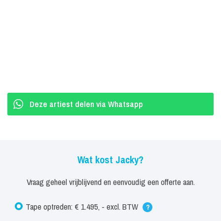
muziek gaat daar al snel heel erg Nashville klinken. Wij wilden een
plaat die lekker toegankelijk is voor het Nederlandse publiek.’
Het benodigde muzikale vakmanschap is ook in Nederland ruim
voor handen, wist Marcel Fisser. ‘Als bandleider bij Jan Smit kent hij
alles en iedereen in de Nederlandse muziekwereld. Ik had een
duidelijk idee wat ik wilde. Hij wist precies wie we daarvoor moest
hebben.'
Deze artiest delen via Whatsapp
Bij de keuze van het songmateriaal voor haar debuutalbum liet
Jacky zich leiden door haar eigen smaak. ‘Ik ben gewoon op zoek
gegaan naar liedjes die ik mooi vind. Een aantal jaren geleden zag
Wat kost Jacky?
ik in Nashville Sarah Evans optreden. Toen ik haar A Real Fine
Place To Start hoorde, wist ik meteen dat ik dit ooit in mijn versie
Vraag geheel vrijblijvend en eenvoudig een offerte aan.
wilde opnemen. Een vrolijk liefdesliedje en zó heerlijk om te
Tape optreden: € 1.495, - excl. BTW
?
zingen!’.