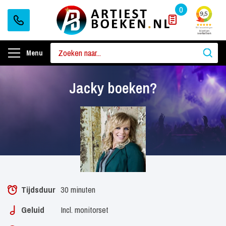
0
Menu
Jacky boeken?
Tijdsduur
30 minuten
Geluid
Incl. monitorset