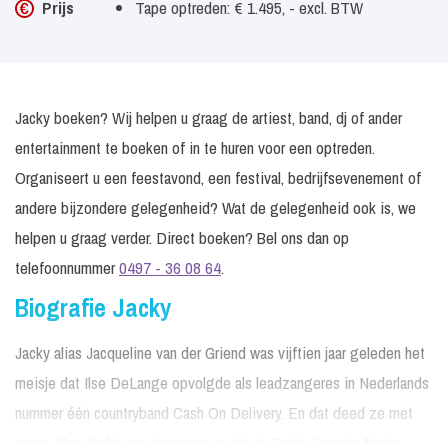
Prijs
Tape optreden: € 1.495, - excl. BTW
Jacky boeken? Wij helpen u graag de artiest, band, dj of ander
entertainment te boeken of in te huren voor een optreden.
Organiseert u een feestavond, een festival, bedrijfsevenement of
andere bijzondere gelegenheid? Wat de gelegenheid ook is, we
helpen u graag verder. Direct boeken? Bel ons dan op
telefoonnummer
0497 - 36 08 64
.
Biografie Jacky
Jacky alias Jacqueline van der Griend was vijftien jaar geleden het
meisje dat Ilse DeLange opvolgde als leadzangeres in Nederlands
nummer één countryband Cash On Delivery. En dat deed ze met
verve. Maar liefst zes keer won ze bij de Dutch Country Music