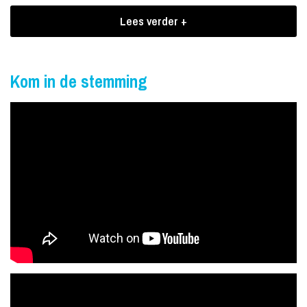
Boekingen PRFCT5
Lees verder +
PRFCT5 verzorgt graag de muzikale omlijsting van uw diner,
receptie of bijeenkomst. De band staat garant voor een
uitstekende sfeer en zorgt met een warm, persoonlijk programma
Kom in de stemming
voor een onvergetelijke avond. Bovendien schikt dit ensemble zich
soepel naar de regels die in deze tijd zijn opgesteld om een
veilige en gezonde samenkomst van mensen te garanderen.
Repertoire van PRFCT5
PRFCT5 is een band die zich toelegt op lichtvoetige jazz,
romantische ballads, zwoele bossa's en swingende popsongs. Op
hun speellijst staan nummers van artiesten als Frank Sinatra, Ella
Fitzgerald en Astrud Gilberto. Maar ook van The Beatles en
bijvoorbeeld Amy Winehouse. Bekijk en beluister ook de korte
filmpjes hieronder voor een eerste indruk.