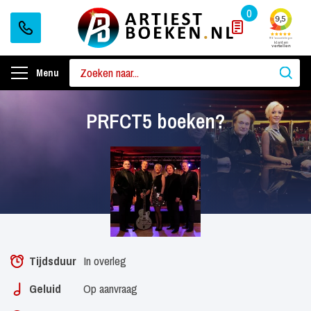
0
Menu
PRFCT5 boeken?
Tijdsduur
In overleg
Geluid
Op aanvraag