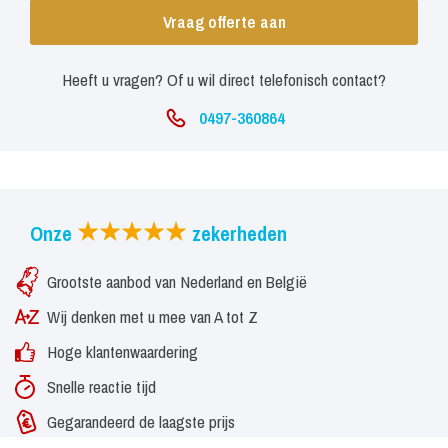
Zangeres: Jessica Koomen
Vraag offerte aan
Gitarist: Mateusz Pulawski
Heeft u vragen? Of u wil direct telefonisch contact?
Pianist: Paul van den Belt
0497-360864
Bassist: Peter Kummer
Drummer: Michael van Praag
PRFCT5 is ook uitstekend in staat een gastoptreden live te
Onze
zekerheden
begeleiden, onlangs heeft Erica Yong een spetterend optreden
met hen mogen verzorgen.
Grootste aanbod van Nederland en België
Specificaties
Wij denken met u mee van A tot Z
PRFCT5 speelt avondvullend (aantal en lengte van sets in
Hoge klantenwaardering
overleg)
Snelle reactie tijd
Inclusief: techniek afgestemd op uw wensen (afhankelijk van
Gegarandeerd de laagste prijs