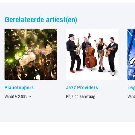
Gerelateerde artiest(en)
Pianotoppers
Jazz Providers
Le
Vanaf € 2.995, -
Prijs op aanvraag
Vana