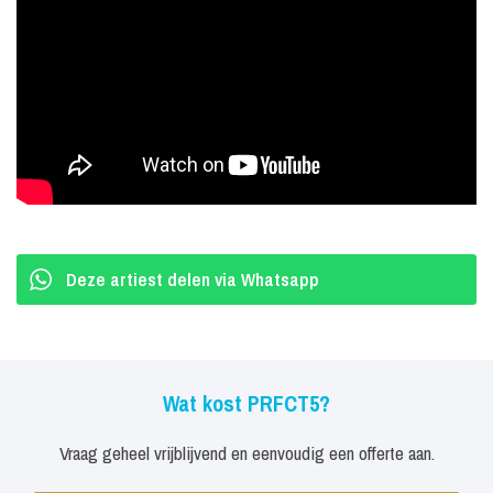
Achtergrondmuziek op conversatieniveau
PRFCT5 is een 'servicegerichte' band. U bepaalt in samenspraak
met hen hoe u de band graag inzet. Uiteraard legt de band
momenteel het accent op achtergrondmuziek, vanwege de
specifiek voor zalen geldende coronaregels met betrekking tot het
dansen.
Aantrekkelijke prijs
Deze artiest delen via Whatsapp
PRFCT5 hanteert een aantrekkelijk instaptarief. Afhankelijk van de
locatie en het aantal gasten, maken wij een voorstel op maat voor
de benodigde techniek, voor zover deze niet al aanwezig is op de
Wat kost PRFCT5?
locatie zelf.
Bezetting van PRFCT5
Vraag geheel vrijblijvend en eenvoudig een offerte aan.