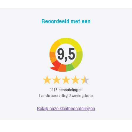
locatie, tijden, aantal gasten en overige wensen)
"Als groot muziekliefhebber en drummer van deze band, beveel ik
Beoordeeld met een
u graag PRFCT5 aan. Met mijn muzikale vrienden treed ik graag
op bij uw feest, jubileum, receptie of diner." - Michael van Praag
9,5
1116
beoordelingen
Laatste beoordeling:
2 weken geleden
Bekijk onze klantbeoordelingen