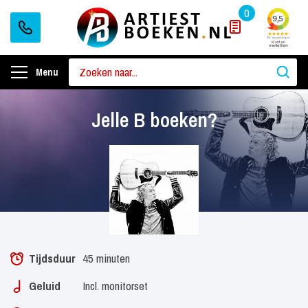
0
Menu
Jelle B boeken?
Tijdsduur
45 minuten
Geluid
Incl. monitorset