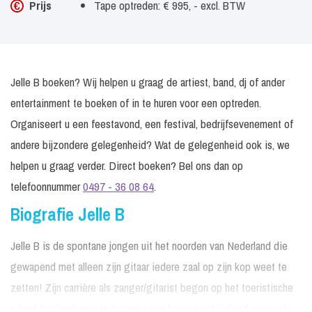
Prijs
Tape optreden: € 995, - excl. BTW
Jelle B boeken? Wij helpen u graag de artiest, band, dj of ander
entertainment te boeken of in te huren voor een optreden.
Organiseert u een feestavond, een festival, bedrijfsevenement of
andere bijzondere gelegenheid? Wat de gelegenheid ook is, we
helpen u graag verder. Direct boeken? Bel ons dan op
telefoonnummer
0497 - 36 08 64
.
Biografie Jelle B
Jelle B is de spontane jongen uit het noorden van Nederland die
gewapend met alleen zijn gitaar iedere zaal op zijn kop weet te
zetten! Zijn carrière als zanger/gitarist begon op het toeristische
eiland Ameland waar in 1 zomer een basis werd gelegd voor vele