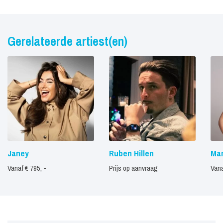
Gerelateerde artiest(en)
Janey
Ruben Hillen
Mar
Vanaf € 795, -
Prijs op aanvraag
Vana