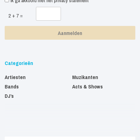
Ik ga akkoord met het
privacy statement
2 + 7 =
Categorieën
Artiesten
Muzikanten
Bands
Acts & Shows
DJ’s