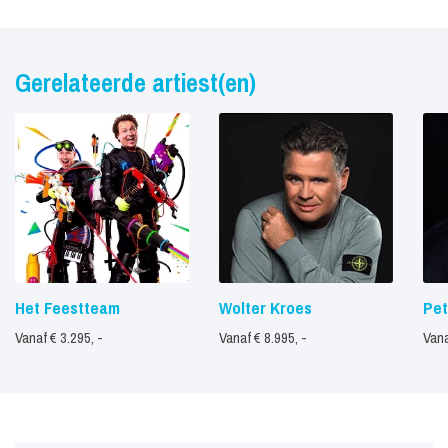
Gerelateerde artiest(en)
Het Feestteam
Wolter Kroes
Pet
Vanaf € 3.295, -
Vanaf € 8.995, -
Vana