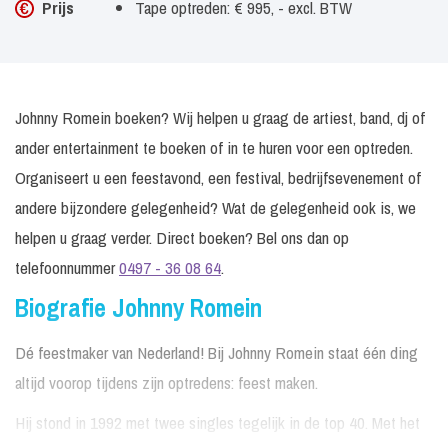
Prijs
Tape optreden: € 995, - excl. BTW
Johnny Romein boeken? Wij helpen u graag de artiest, band, dj of
ander entertainment te boeken of in te huren voor een optreden.
Organiseert u een feestavond, een festival, bedrijfsevenement of
andere bijzondere gelegenheid? Wat de gelegenheid ook is, we
helpen u graag verder. Direct boeken? Bel ons dan op
telefoonnummer
0497 - 36 08 64
.
Biografie Johnny Romein
Dé feestmaker van Nederland! Bij Johnny Romein staat één ding
altijd voorop tijdens zijn optredens: feest maken.
Hij stond in 1992 met twee singles tegelijk in de top 40. Met het