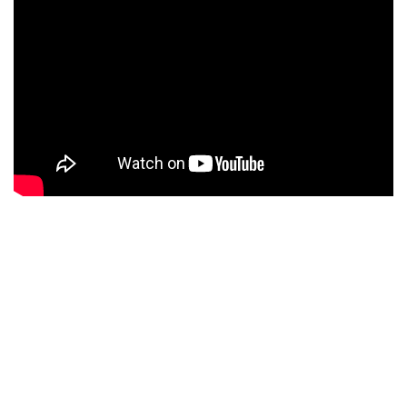
de wereld', kwam Rob met een nieuw album 'Omdat we vrienden
zijn'.
Boekingen Rob van Daal
Al met al is Rob van Daal een ras artiest in hart en ziel waardoor
ieder optreden vol overgave word uitgevoerd en eindigt in een
groot feest. Rob is behalve als zanger ook te boeken als
presentator, dj of motivator. Tevens is Rob als ambassadeur
verbonden aan de stichting ADHD.