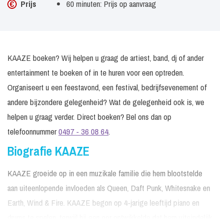
Prijs
60 minuten: Prijs op aanvraag
KAAZE boeken? Wij helpen u graag de artiest, band, dj of ander
entertainment te boeken of in te huren voor een optreden.
Organiseert u een feestavond, een festival, bedrijfsevenement of
andere bijzondere gelegenheid? Wat de gelegenheid ook is, we
helpen u graag verder. Direct boeken? Bel ons dan op
telefoonnummer
0497 - 36 08 64
.
Biografie KAAZE
KAAZE groeide op in een muzikale familie die hem blootstelde
aan uiteenlopende invloeden als Queen, Daft Punk, Whitesnake en
Earth, Wind & Fire. KAAZE begon op 4-jarige leeftijd piano en
drums te spelen, terwijl hij een oor ontwikkelde dat hem uiteindelijk