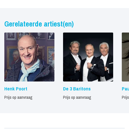
Gerelateerde artiest(en)
Henk Poort
De 3 Baritons
Pau
Prijs op aanvraag
Prijs op aanvraag
Prij