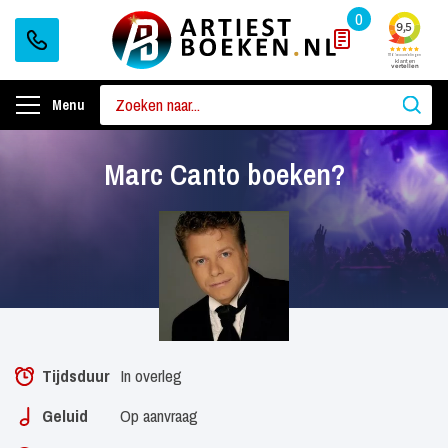
0
Menu
Marc Canto boeken?
Tijdsduur
In overleg
Geluid
Op aanvraag