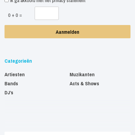
Ik ga akkoord met het
privacy statement
0 + 0 =
Categorieën
Artiesten
Muzikanten
Bands
Acts & Shows
DJ’s