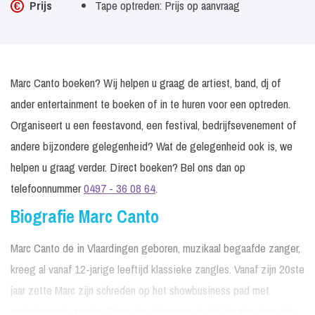
Prijs
Tape optreden: Prijs op aanvraag
Marc Canto boeken? Wij helpen u graag de artiest, band, dj of
ander entertainment te boeken of in te huren voor een optreden.
Organiseert u een feestavond, een festival, bedrijfsevenement of
andere bijzondere gelegenheid? Wat de gelegenheid ook is, we
helpen u graag verder. Direct boeken? Bel ons dan op
telefoonnummer
0497 - 36 08 64
.
Biografie Marc Canto
Marc Canto de in Vlaardingen geboren, muzikaal begaafde zanger,
kreeg al vanaf 12-jarige leeftijd klassieke zangles. Vanaf zijn 20ste
jaar zette Marc zijn schreden op het showbusiness pad met
optredens als zanger. Twee jaar later was de tijd én zijn stem rijp