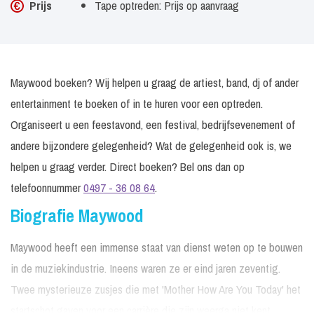
Prijs
Tape optreden: Prijs op aanvraag
Maywood boeken? Wij helpen u graag de artiest, band, dj of ander
entertainment te boeken of in te huren voor een optreden.
Organiseert u een feestavond, een festival, bedrijfsevenement of
andere bijzondere gelegenheid? Wat de gelegenheid ook is, we
helpen u graag verder. Direct boeken? Bel ons dan op
telefoonnummer
0497 - 36 08 64
.
Biografie Maywood
Maywood heeft een immense staat van dienst weten op te bouwen
in de muziekindustrie. Ineens waren ze er eind jaren zeventig.
Twee mysterieuze zusjes die met 'Mother How Are You Today' het
startschot gaven voor een carrière die zijn weerga niet kent.