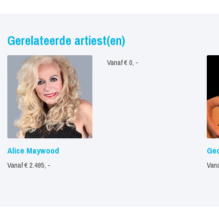
Gerelateerde artiest(en)
Vanaf € 0, -
Alice Maywood
Geo
Vanaf € 2.495, -
Vana