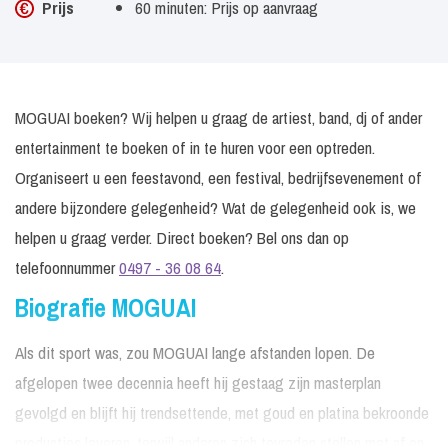
Prijs
60 minuten: Prijs op aanvraag
MOGUAI boeken? Wij helpen u graag de artiest, band, dj of ander
entertainment te boeken of in te huren voor een optreden.
Organiseert u een feestavond, een festival, bedrijfsevenement of
andere bijzondere gelegenheid? Wat de gelegenheid ook is, we
helpen u graag verder. Direct boeken? Bel ons dan op
telefoonnummer
0497 - 36 08 64
.
Biografie MOGUAI
Als dit sport was, zou MOGUAI lange afstanden lopen. De
afgelopen twee decennia heeft hij gestaag zijn masterplan
gevolgd en blijft hij trendsettende, met goud en platina bekroonde
producties leveren, terwijl anderen zich tevreden stellen met af en