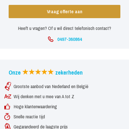
combineert de internationaal geprezen smaakmaker het beste van
Vraag offerte aan
leectro house, indie dance en techno. Hij bracht twee volledige
albums uit op Deadmau5' label Mau5trap, namelijk 'We Are Lyve' en
Heeft u vragen? Of u wil direct telefonisch contact?
'Mpire', voordat hij zijn grootste hit tot nu toe landde, samen met
0497-360864
de Belgische broers en zussen Dimitri Vegas & Like Mike met
'Mammoth'. Dat werd uitgeroepen tot Beatport's Track of the Year
en werd verkozen tot #2 van de meest populaire Tomorrowland
Festival-nummers, in een wereldwijde poll gemaakt door
Onze
zekerheden
Tomorrowland.
Grootste aanbod van Nederland en België
Wij denken met u mee van A tot Z
Hoge klantenwaardering
Snelle reactie tijd
Gegarandeerd de laagste prijs