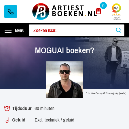
0
Menu
MOGUAI boeken?
Foto: Mika Ceron / APIS photography (header)
Tijdsduur
60 minuten
Geluid
Excl. techniek / geluid