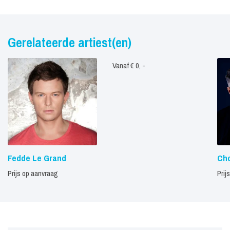
Gerelateerde artiest(en)
Vanaf € 0, -
Fedde Le Grand
Ch
Prijs op aanvraag
Prij