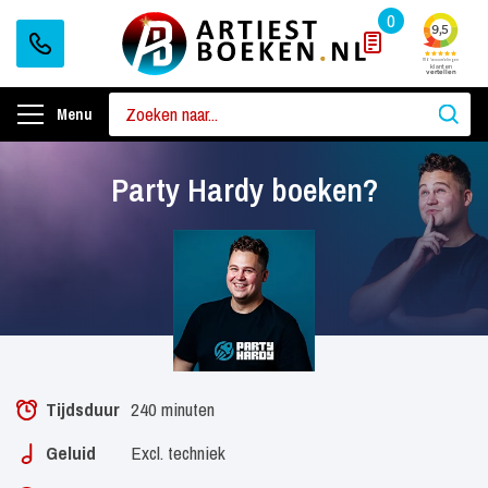
0
Menu
Party Hardy boeken?
Tijdsduur
240 minuten
Geluid
Excl. techniek