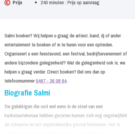
Prijs
240 minuten : Prijs op aanvraag
Salmi boeken? Wij helpen u graag de artiest, band, dj of ander
entertainment te boeken of in te huren voor een optreden.
Organiseert u een feestavond, een festival, bedrijfsevenement of
andere bijzondere gelegenheid? Wat de gelegenheid ook is, we
helpen u graag verder. Direct boeken? Bel ons dan op
telefoonnummer
0497 - 36 08 64
.
Biografie Salmi
De gelukkigen die ooit wel eens in de stoel van een
karikatuurtekenaar hebben gezeten kunnen zich nog ongetwijfeld
de schaamte en het ongemakkelijke gevoel herinneren. Het is
misschien goed te weten dat velen u zijn voorgegaan en u echt