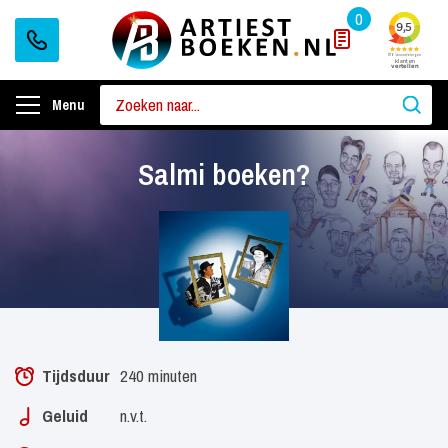
0
Menu
Salmi boeken?
Tijdsduur
240 minuten
Geluid
n.v.t.