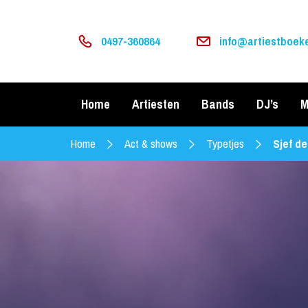
0497-360864
info@artiestboeke
Home
Artiesten
Bands
DJ’s
M
Home
Act & shows
Typetjes
Sjef d