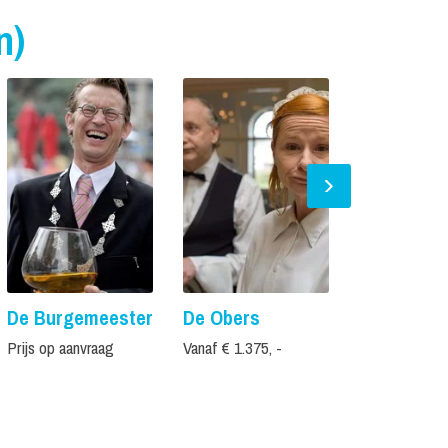
n)
De Burgemeester
De Obers
Uw Ontvan
Personeel
Prijs op aanvraag
Vanaf € 1.375, -
Prijs op aanvr