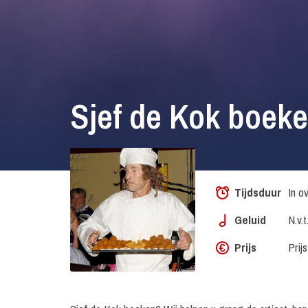
Sjef de Kok boek
Tijdsduur
In o
Geluid
N.v.t
Prijs
Prij