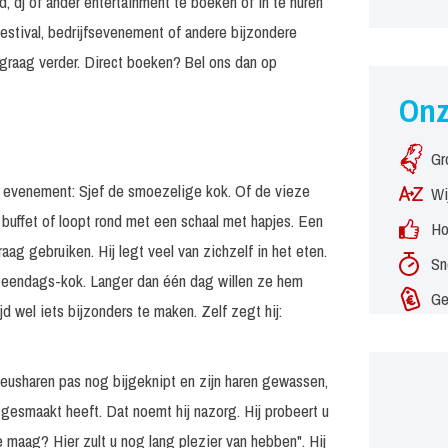
, dj of ander entertainment te boeken of in te huren
estival, bedrijfsevenement of andere bijzondere
graag verder. Direct boeken? Bel ons dan op
On
Gr
of evenement: Sjef de smoezelige kok. Of de vieze
Wi
 buffet of loopt rond met een schaal met hapjes. Een
Ho
ag gebruiken. Hij legt veel van zichzelf in het eten.
Sn
een eendags-kok. Langer dan één dag willen ze hem
Ge
jd wel iets bijzonders te maken. Zelf zegt hij:
n neusharen pas nog bijgeknipt en zijn haren gewassen,
 gesmaakt heeft. Dat noemt hij nazorg. Hij probeert u
e maag? Hier zult u nog lang plezier van hebben". Hij