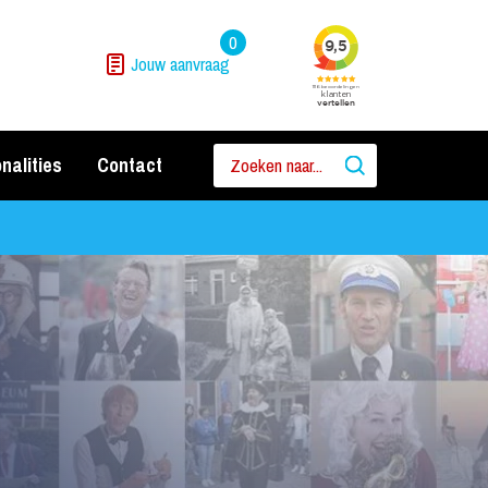
0
Jouw aanvraag
nalities
Contact