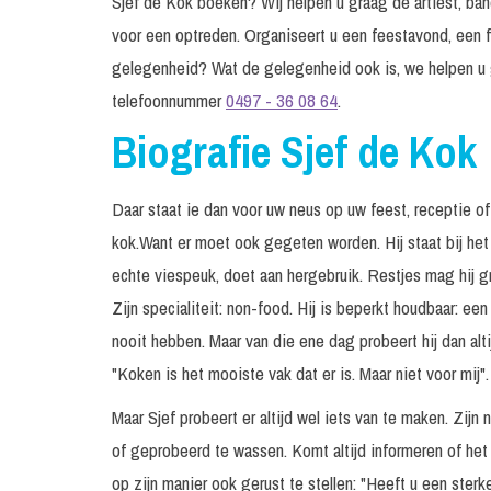
Sjef de Kok boeken? Wij helpen u graag de artiest, band
voor een optreden. Organiseert u een feestavond, een f
gelegenheid? Wat de gelegenheid ook is, we helpen u 
telefoonnummer
0497 - 36 08 64
.
Biografie Sjef de Kok
Daar staat ie dan voor uw neus op uw feest, receptie 
kok.Want er moet ook gegeten worden. Hij staat bij het
echte viespeuk, doet aan hergebruik. Restjes mag hij gra
Zijn specialiteit: non-food. Hij is beperkt houdbaar: 
nooit hebben. Maar van die ene dag probeert hij dan alti
"Koken is het mooiste vak dat er is. Maar niet voor mij".
Maar Sjef probeert er altijd wel iets van te maken. Zij
of geprobeerd te wassen. Komt altijd informeren of het
op zijn manier ook gerust te stellen: "Heeft u een sterk