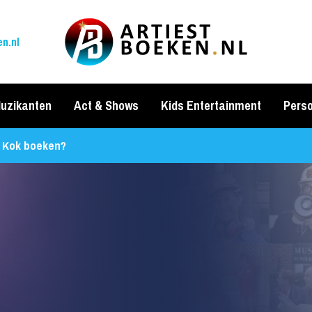
n.nl
uzikanten
Act & Shows
Kids Entertainment
Perso
e Kok boeken?