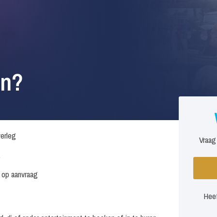
en?
verleg
Vraag
.
s op aanvraag
Heef