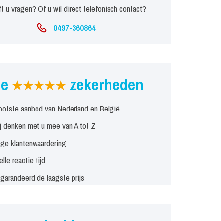
t u vragen? Of u wil direct telefonisch contact?
0497-360864
ze
zekerheden
ootste aanbod van Nederland en België
j denken met u mee van A tot Z
ge klantenwaardering
elle reactie tijd
garandeerd de laagste prijs