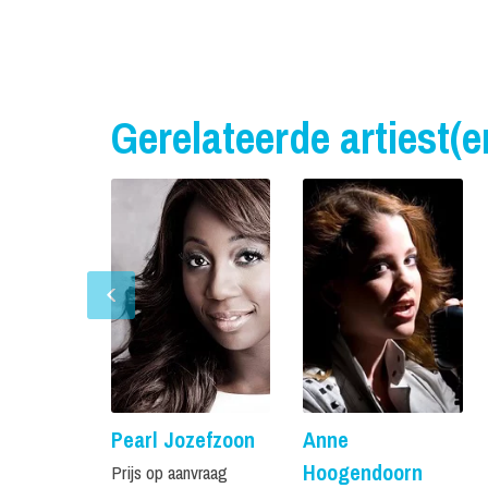
Gerelateerde artiest(e
Pearl Jozefzoon
Anne
Hoogendoorn
Prijs op aanvraag