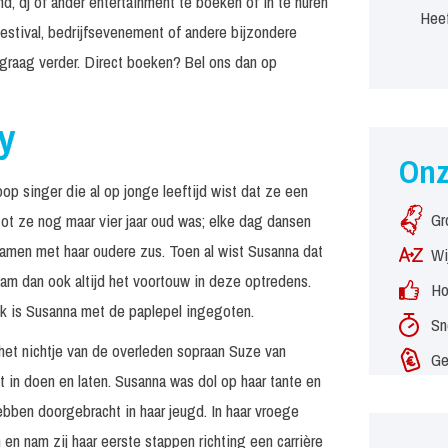
d, dj of ander entertainment te boeken of in te huren
Heef
estival, bedrijfsevenement of andere bijzondere
graag verder. Direct boeken? Bel ons dan op
y
On
p singer die al op jonge leeftijd wist dat ze een
Gr
ot ze nog maar vier jaar oud was; elke dag dansen
samen met haar oudere zus. Toen al wist Susanna dat
Wi
nam dan ook altijd het voortouw in deze optredens.
Ho
ek is Susanna met de paplepel ingegoten.
Sn
het nichtje van de overleden sopraan Suze van
Ge
t in doen en laten. Susanna was dol op haar tante en
ebben doorgebracht in haar jeugd. In haar vroege
 en nam zij haar eerste stappen richting een carrière