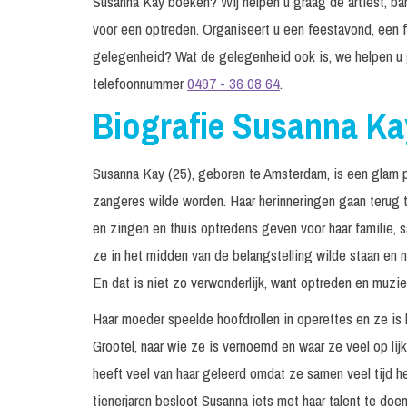
Susanna Kay boeken? Wij helpen u graag de artiest, ban
voor een optreden. Organiseert u een feestavond, een f
gelegenheid? Wat de gelegenheid ook is, we helpen u 
telefoonnummer
0497 - 36 08 64
.
Biografie Susanna Ka
Susanna Kay (25), geboren te Amsterdam, is een glam po
zangeres wilde worden. Haar herinneringen gaan terug t
en zingen en thuis optredens geven voor haar familie, 
ze in het midden van de belangstelling wilde staan en 
En dat is niet zo verwonderlijk, want optreden en muzi
Haar moeder speelde hoofdrollen in operettes en ze is 
Grootel, naar wie ze is vernoemd en waar ze veel op lijk
heeft veel van haar geleerd omdat ze samen veel tijd h
tienerjaren besloot Susanna iets met haar talent te doen