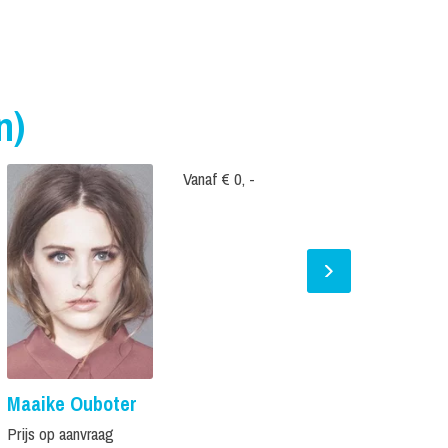
n)
Vanaf € 0, -
Maaike Ouboter
Leonie Mei
Prijs op aanvraag
Vanaf € 1.995,