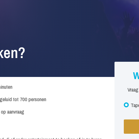
ken?
W
inuten
Vraag
. geluid tot 700 personen
Tape
s op aanvraag