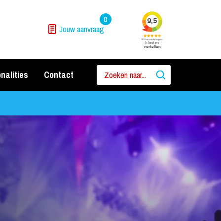
0
Jouw aanvraag
nalities
Contact