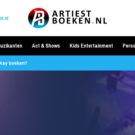
n.nl
uzikanten
Act & Shows
Kids Entertainment
Perso
Kay boeken?