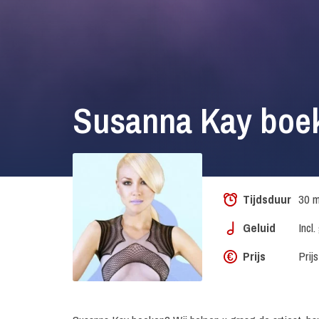
Susanna Kay boe
Tijdsduur
30 m
Geluid
Incl
Prijs
Prij