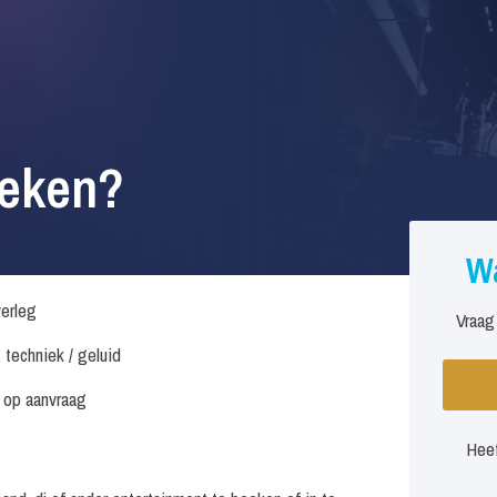
oeken?
Wa
verleg
Vraag
. techniek / geluid
s op aanvraag
Heef