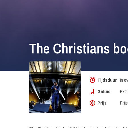
The Christians b
Tijdsduur
In o
Geluid
Excl
Prijs
Prij