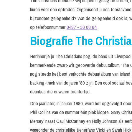
The Christians boeken? Wij helpen u graag de artiest, b
huren voor een optreden. Organiseert u een feestavond,
bijzondere gelegenheid? Wat de gelegenheid ook is, w
op telefoonnummer
0497 - 36 08 64
.
Biografie The Christi
Herinner je je The Christians nog, de band uit Liverp
kernmerkende zwart-wit gecoverde debuutalbum 'The Chr
nog steeds het best verkochte debuutalbum van Islan
backing-track van de jaren '80 zijn. Een cool sociaal b
deuntjes die er waren toentertijd.
Drie jaar later, in januari 1990, werd het opgevolgd doo
Phil Collins van de nummer één plek klopte. Garry Chris
Mersey' naast Oaul McCartney en Holly Johnson als eerb
waaronder de christelijke tienerfans Vicki en Sarah Hicks