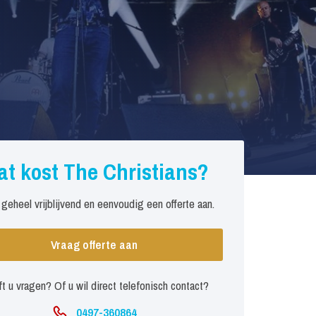
t kost The Christians?
 geheel vrijblijvend en eenvoudig een offerte aan.
Vraag offerte aan
t u vragen? Of u wil direct telefonisch contact?
0497-360864