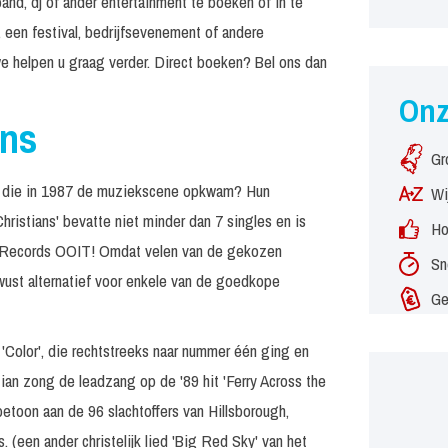
and, dj of ander entertainment te boeken of in te
 een festival, bedrijfsevenement of andere
e helpen u graag verder. Direct boeken? Bel ons dan
On
ans
Gr
ool die in 1987 de muziekscene opkwam? Hun
Wi
istians' bevatte niet minder dan 7 singles en is
Ho
d Records OOIT! Omdat velen van de gekozen
Sn
ewust alternatief voor enkele van de goedkope
Ge
r 'Color', die rechtstreeks naar nummer één ging en
tian zong de leadzang op de '89 hit 'Ferry Across the
etoon aan de 96 slachtoffers van Hillsborough,
. (een ander christelijk lied 'Big Red Sky' van het