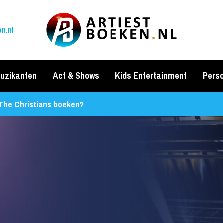
n.nl
uzikanten
Act & Shows
Kids Entertainment
Perso
The Christians boeken?