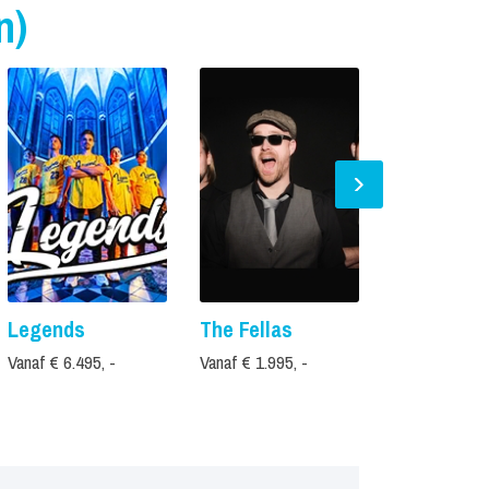
n)
Legends
The Fellas
MotownHe
Vanaf € 6.495, -
Vanaf € 1.995, -
Prijs op aanvr