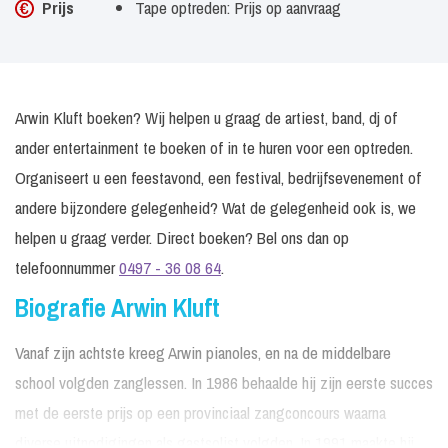
Prijs
Tape optreden: Prijs op aanvraag
Arwin Kluft boeken? Wij helpen u graag de artiest, band, dj of
ander entertainment te boeken of in te huren voor een optreden.
Organiseert u een feestavond, een festival, bedrijfsevenement of
andere bijzondere gelegenheid? Wat de gelegenheid ook is, we
helpen u graag verder. Direct boeken? Bel ons dan op
telefoonnummer
0497 - 36 08 64
.
Biografie Arwin Kluft
Vanaf zijn achtste kreeg Arwin pianoles, en na de middelbare
school volgden zanglessen. In 1986 behaalde hij zijn eerste succes
met de eerste prijs op een provinciaal zangconcours waarna
diverse uitnodigingen als gastsolist volgden. In 1991 maakte hij