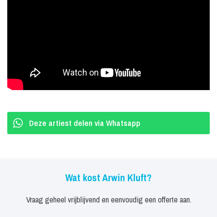
DinnerShows in Studio 21 te Hilversum. Ondertussen kroop hij in
2002 ook in de huid van ‘Andrea Bocelli’ tijdens het programma ‘de
Soundmix Show’ van Henny Huisman. De RVU voorzag toen al een
mooie carrière en zond een persoonlijke documentaire over het
‘artiestenleven’ van Arwin uit.
Boekingen Arwin Kluft
In 2003 verwierf hij écht nationale bekendheid door zijn deelname
aan het Nationaal Songfestival. Het krachtige cross-over nummer
Deze artiest delen via Whatsapp
‘Turiddu’ verraste het, vooral op hem stemmende publiek en het
dolenthousiaste jurylid Corrie Brokken. In totaal werd hij beloond
met een derde plaats. Uit dit succes vloeiden vele optredens voort
Wat kost Arwin Kluft?
in binnen en buitenland. Door het enthousiasme over ‘Turiddu’ werd
het plan geboren om een Cd album op te nemen. In 2005 werd in
Vraag geheel vrijblijvend en eenvoudig een offerte aan.
eigen beheer, in de prestigieuze ‘Galaxy Studios’, het album ‘Un