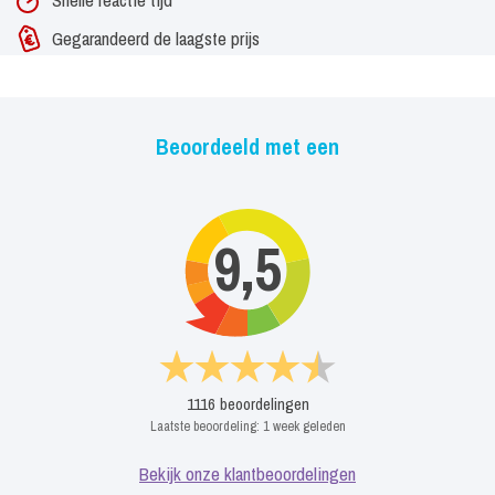
afwisselend de rol van Korchak, Porter en Clayton.
Gegarandeerd de laagste prijs
Hierna verbrede Arwin zijn muzikale activiteiten en richtte hij zich
naast zijn optredens als zanger ook op het dirigeervak en volgde
de opleiding tot koordirectie. Momenteel dirigeert hij bij de koren
Beoordeeld met een
Octavia uit Anna Paulowna en Excelsior uit Dirkshorn. Daarnaast is
hij eens in de twee jaar de muzikale leider van ‘Hét Projectkoor ‘
begeleidt door een samengesteld orkest.
9,5
Twee keer in de Ziggo Dome
In juni 2013 werd er weer een mijlpaal bijgeschreven aan de
veelzijdige lijst van Arwin. Hij had namelijk de eer om 2x in het
Ziggo Dome te Amsterdam op te treden met niemand minder dan
1116
beoordelingen
Barbara Streisand.
Laatste beoordeling:
1 week geleden
In het seizoen 2014 – 2015 toerde Arwin, samen met o.a. Ron
Bekijk onze klantbeoordelingen