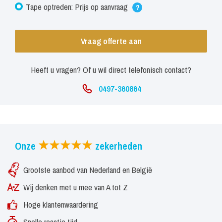
Sogno per te’ opgenomen.
Tape optreden: Prijs op aanvraag
?
In november 2005 had Arwin de grote eer om voor H.M. koningin
Vraag offerte aan
Beatrix op te treden. Dit zou niet het enige optreden voor iemand
van het koninklijk huis zijn, want in mei 2007 zong hij in Wassenaar,
Heeft u vragen? Of u wil direct telefonisch contact?
voor Hare Koninklijke Hoogheid Prinses Maxima en ZKH prins
Willem Alexander. Na afloop lieten de prins en prinses weten enorm
0497-360864
van Arwin zijn zang te hebben genoten. Prinses Maxima deed zelfs
nog een aantal repertoire suggesties.
Die Csárdásfúrstin
Onze
zekerheden
In 2008 vertolkte hij de hoofdrol van ‘Edwin’ in de
Grootste aanbod van Nederland en België
Pools/Nederlandse productie ‘Die Csárdásfúrstin’ waarmee hij door
Wij denken met u mee van A tot Z
Nederland en België toerde. Dat zelfde jaar werd Arwin door Joop
van den Ende theaterproducties benaderd om in de musical
Hoge klantenwaardering
‘Tarzan’ te gaan spelen. Tot 24 mei 2009 vertolkte hij daar
Snelle reactie tijd