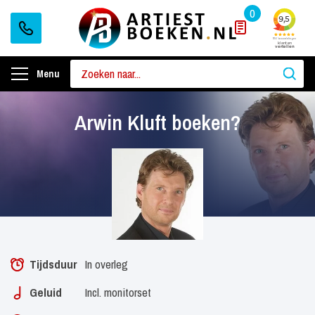
0
Menu
Arwin Kluft boeken?
Tijdsduur
In overleg
Geluid
Incl. monitorset