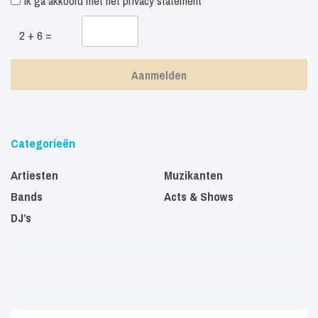
Ik ga akkoord met het
privacy statement
2 + 6 =
Categorieën
Artiesten
Muzikanten
Bands
Acts & Shows
DJ’s