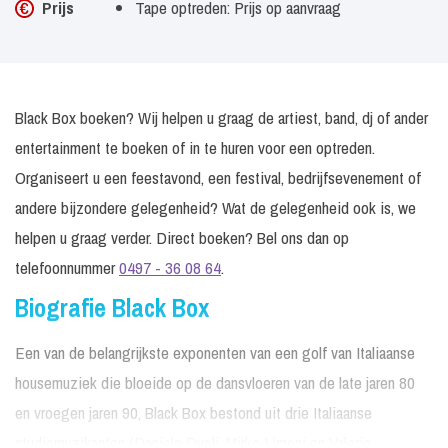
Prijs
Tape optreden: Prijs op aanvraag
Black Box boeken? Wij helpen u graag de artiest, band, dj of ander
entertainment te boeken of in te huren voor een optreden.
Organiseert u een feestavond, een festival, bedrijfsevenement of
andere bijzondere gelegenheid? Wat de gelegenheid ook is, we
helpen u graag verder. Direct boeken? Bel ons dan op
telefoonnummer
0497 - 36 08 64
.
Biografie Black Box
Een van de belangrijkste exponenten van een golf van Italiaanse
housemuziek die bloeide op de dansvloeren van de late jaren 80
en vroegen jaren 90, Black Box bestond uit drie Italiaanse
studiomuzikanten (Daniele Dvoli, Mirko Limoni en Valerio