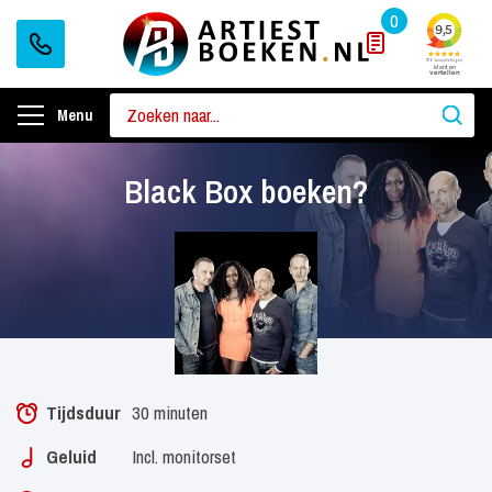
0
Menu
Black Box boeken?
Tijdsduur
30 minuten
Geluid
Incl. monitorset