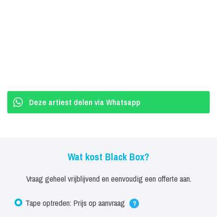
en "Fantasy", een vernieuwing van de hit Earth, Wind and Fire.
Ze waren ook verantwoordelijk voor, naast andere remixen, de
comeback-single van ABC uit 1991, "Say It".
In 1995 werd een tweede album uitgebracht met de naam 'Positive
Vibrations', met de Amerikaanse zanger 'Charvoni' en de singles
'Not Everyone', 'I've got the vibration', 'Native New Yorker' en 'Fall
Deze artiest delen via Whatsapp
into my love'.
In 2009, op de 20e verjaardag van de monsterklassieker, bracht
remixen van wereldklasse van Bass Weazal, Davoli & Rockdaworld,
Western Disco, Erosie, Kinky Roland, Zeronine Crew.
Wat kost Black Box?
Vraag geheel vrijblijvend en eenvoudig een offerte aan.
Tape optreden: Prijs op aanvraag
?