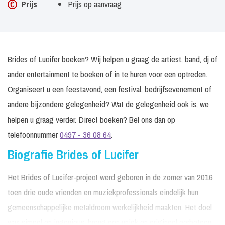
Prijs
Prijs op aanvraag
Brides of Lucifer boeken? Wij helpen u graag de artiest, band, dj of
ander entertainment te boeken of in te huren voor een optreden.
Organiseert u een feestavond, een festival, bedrijfsevenement of
andere bijzondere gelegenheid? Wat de gelegenheid ook is, we
helpen u graag verder. Direct boeken? Bel ons dan op
telefoonnummer
0497 - 36 08 64
.
Biografie Brides of Lucifer
Het Brides of Lucifer-project werd geboren in de zomer van 2016
toen drie oude vrienden en muziekprofessionals eindelijk hun
gemeenschappelijke metaldroom werkelijkheid maakten. Het doel
was simpel en ingenieus: breng een uniek en origineel eerbetoon