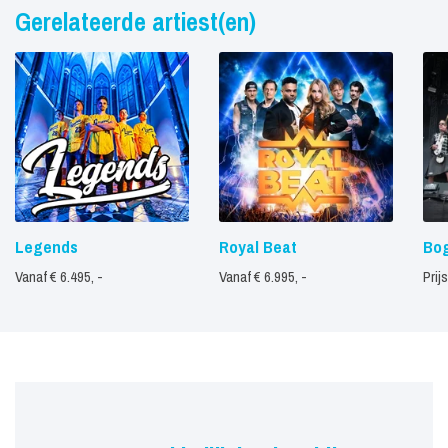
Gerelateerde artiest(en)
Legends
Royal Beat
Bog
Vanaf € 6.495, -
Vanaf € 6.995, -
Prij