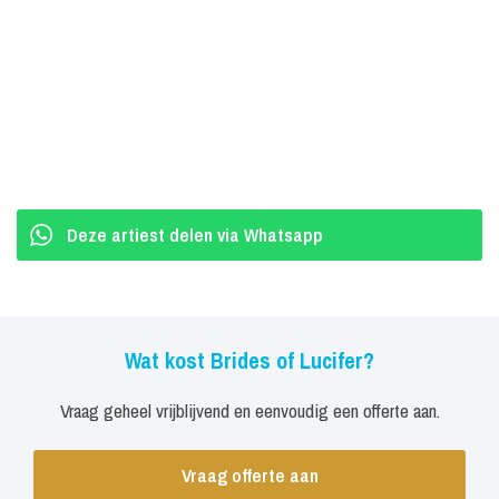
België is waar de Brides of Lucifer ervoor kozen om hun zoektocht
naar de wereld te veroveren. En de wereld zal moeten luisteren.
Deze artiest delen via Whatsapp
Wat kost Brides of Lucifer?
Vraag geheel vrijblijvend en eenvoudig een offerte aan.
Vraag offerte aan