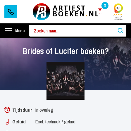
0
Menu
Brides of Lucifer boeken?
Tijdsduur
In overleg
Geluid
Excl. techniek / geluid