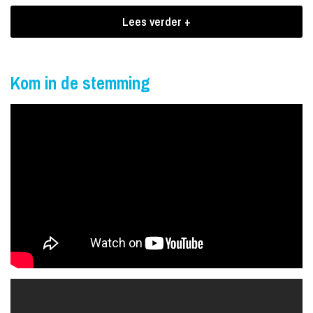
Brownie Dutch is producer / componist / zanger / rapper / DJ /
Lees verder +
songwriter / audio-engineer / gitarist. Iemand die gezegend is met
talent, al sinds jaar en dag bezig is met muziek in diverse genres
en nu ook bij het grote publiek bekend als producer van o.a. Ali B
Kom in de stemming
en het programma “Ali B op volle toeren”. Daarnaast heeft hij
meegewerkt aan diverse singles van artiesten als Yes-R, Keizer
en Touzani.