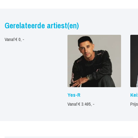
Gerelateerde artiest(en)
Vanaf € 0, -
Yes-R
Kei
Vanaf € 3.495, -
Prij