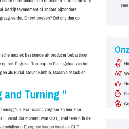
f ander entertainment te boeken of in te huren voor
Heef
al, bedrijfsevenement of andere bijzondere
graag verder. Direct boeken? Bel ons dan op
On
ische muziek bestaande uit producer Sebastiaan
Gr
ie op het Engelse Trip-hop en Bass-geluid van het
en als Burial, Mount Kimbie, Massive Attack en
Wi
Ho
g and Turning "
Sn
Ge
 Turning "uit. Kort daarna volgden ze hun zeer
ai '. Vanaf dat moment won CUT_ snel terrein in de
erschillende Europese landen viraal en CUT_