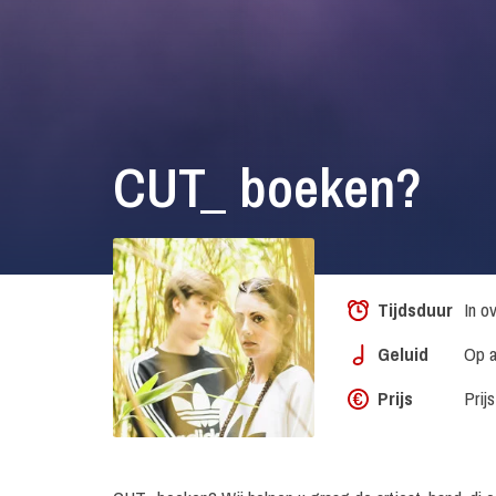
CUT_ boeken?
Tijdsduur
In o
Geluid
Op a
Prijs
Prij