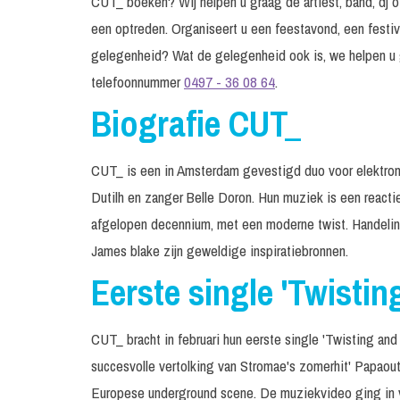
CUT_ boeken? Wij helpen u graag de artiest, band, dj o
een optreden. Organiseert u een feestavond, een festiv
gelegenheid? Wat de gelegenheid ook is, we helpen u 
telefoonnummer
0497 - 36 08 64
.
Biografie CUT_
CUT_ is een in Amsterdam gevestigd duo voor elektron
Dutilh en zanger Belle Doron. Hun muziek is een react
afgelopen decennium, met een moderne twist. Handeling
James blake zijn geweldige inspiratiebronnen.
Eerste single 'Twistin
CUT_ bracht in februari hun eerste single 'Twisting and
succesvolle vertolking van Stromae's zomerhit' Papaout
Europese underground scene. De muziekvideo ging in v