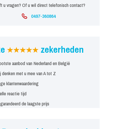
t u vragen? Of u wil direct telefonisch contact?
0497-360864
ze
zekerheden
ootste aanbod van Nederland en België
j denken met u mee van A tot Z
ge klantenwaardering
elle reactie tijd
garandeerd de laagste prijs