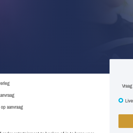
verleg
Vraag
anvraag
Live
s op aanvraag