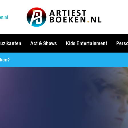
n.nl
uzikanten
Act & Shows
Kids Entertainment
Perso
ken?