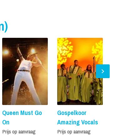
n)
Queen Must Go
Gospelkoor
Zangduo 
On
Amazing Vocals
Vanaf € 825, -
Prijs op aanvraag
Prijs op aanvraag