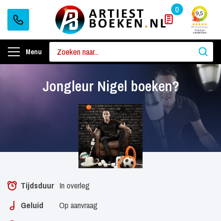
0
Menu
Jongleur Nigel boeken?
Tijdsduur
In overleg
Geluid
Op aanvraag