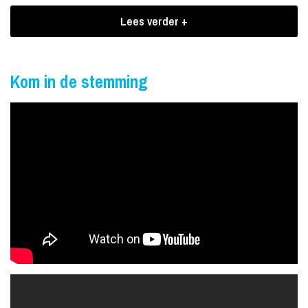
uitstraling en eigen stijl! ''
Lees verder +
Knallende podium-act in circus & variété
Hij heeft een passie voor entertainen, daarom treedt hij graag op
Kom in de stemming
met een knallende podium-act in circus & variété. Tevens is Nigel
veel actief als voetbal jongleur, geeft hij workshops jongleren,
treedt hij met een unieke LED act op in nightclubs & festivals, en
weet hij elk publiek te boeien bij de meest uiteenlopende
bedrijfsevenementen.
Boekingen Jongleur Nigel
Nigel is een professioneel en allround jongleur. Jongleer
entertainment voor evenementen, feesten of partijen? Nigel is
voor alle doelgroepen inzetbaar. Graag denkt hij met uw mee en
houd rekening met uw wensen. Een flitsende act, mobiel