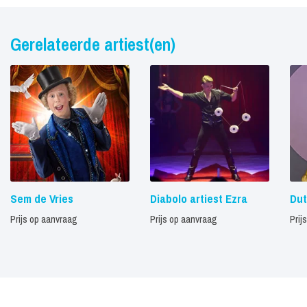
Gerelateerde artiest(en)
Sem de Vries
Diabolo artiest Ezra
Dut
Prijs op aanvraag
Prijs op aanvraag
Prij