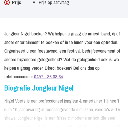
Prijs
Prijs op aanvraag
Jongleur Nigel boeken? Wij helpen u graag de artiest, band, dj of
ander entertainment te boeken of in te huren voor een optreden.
Organiseert u een feestavond, een festival, bedrijfsevenement of
andere bijzondere gelegenheid? Wat de gelegenheid ook is, we
helpen u graag verder. Direct boeken? Bel ons dan op
telefoonnummer
0497 - 36 08 64
.
Biografie Jongleur Nigel
Nigel Voets is een professioneel jongleur & entertainer. Hij heeft
ruim 10 jaar ervaring in toonaangevende circussen, variété's & TV
shows. Jongleur Nigel is een frisse & moderne artiest die zeer
breed inzetbaar is. Nigel is: ''Een echte entertainer met een unieke