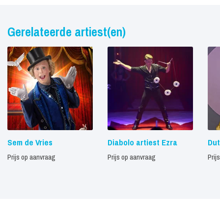
Gerelateerde artiest(en)
Sem de Vries
Diabolo artiest Ezra
Dut
Prijs op aanvraag
Prijs op aanvraag
Prij