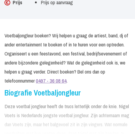
Prijs
Prijs op aanvraag
Voetbaljongleur boeken? Wij helpen u graag de artiest, band, dj of
ander entertainment te boeken of in te huren voor een optreden.
Organiseert u een feestavond, een festival, bedrijfsevenement of
andere bijzondere gelegenheid? Wat de gelegenheid ook is, we
helpen u graag verder. Direct boeken? Bel ons dan op
telefoonnummer
0497 - 36 08 64
.
Biografie Voetbaljongleur
Deze voetbal jongleur heeft de trucs letterlijk onder de knie. Nigel
Voets is Nederlands jongste voetbal jongleur. Zijn achternaam mag
dan Voets zijn, maar het balgevoel zit in zijn vingers. Wat normale
voetballers met hun voeten doen, doet Nigel met zijn handen. In