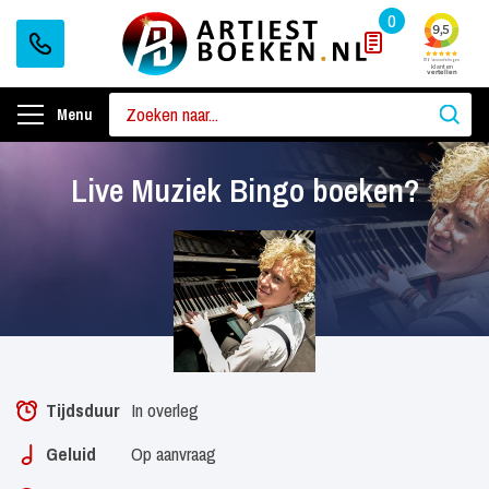
0
Menu
Live Muziek Bingo boeken?
Tijdsduur
In overleg
Geluid
Op aanvraag