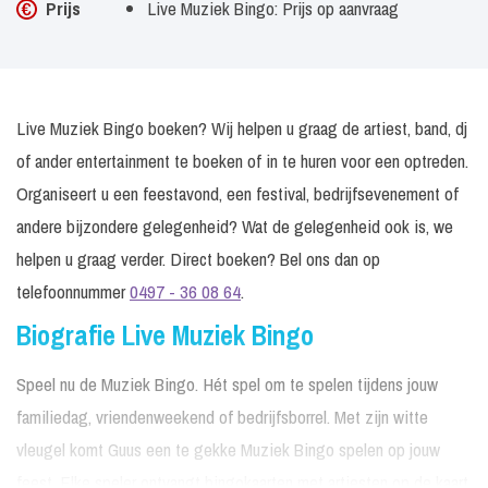
Prijs
Live Muziek Bingo: Prijs op aanvraag
Live Muziek Bingo boeken? Wij helpen u graag de artiest, band, dj
of ander entertainment te boeken of in te huren voor een optreden.
Organiseert u een feestavond, een festival, bedrijfsevenement of
andere bijzondere gelegenheid? Wat de gelegenheid ook is, we
helpen u graag verder. Direct boeken? Bel ons dan op
telefoonnummer
0497 - 36 08 64
.
Biografie Live Muziek Bingo
Speel nu de Muziek Bingo. Hét spel om te spelen tijdens jouw
familiedag, vriendenweekend of bedrijfsborrel. Met zijn witte
vleugel komt Guus een te gekke Muziek Bingo spelen op jouw
feest. Elke speler ontvangt bingokaarten met artiesten op de kaart.