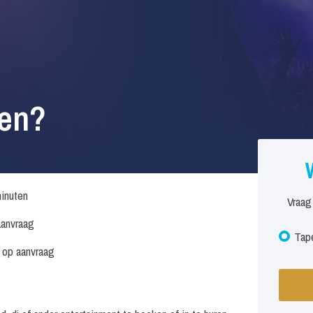
ken?
inuten
Vraag
anvraag
Tape
s op aanvraag