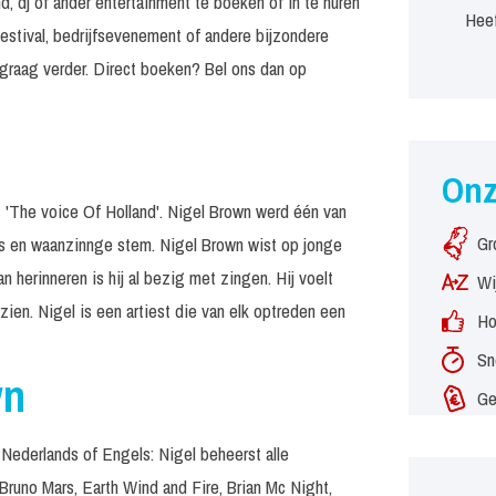
, dj of ander entertainment te boeken of in te huren
Heef
estival, bedrijfsevenement of andere bijzondere
graag verder. Direct boeken? Bel ons dan op
On
t 'The voice Of Holland'. Nigel Brown werd één van
Gr
ens en waanzinnge stem. Nigel Brown wist op jonge
an herinneren is hij al bezig met zingen. Hij voelt
Wi
zien. Nigel is een artiest die van elk optreden een
Ho
Sn
wn
Ge
 Nederlands of Engels: Nigel beheerst alle
 Bruno Mars, Earth Wind and Fire, Brian Mc Night,