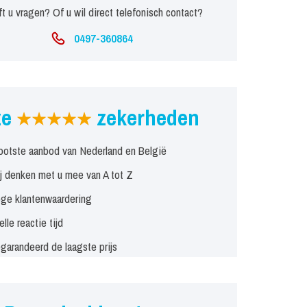
t u vragen? Of u wil direct telefonisch contact?
0497-360864
ze
zekerheden
ootste aanbod van Nederland en België
j denken met u mee van A tot Z
ge klantenwaardering
elle reactie tijd
garandeerd de laagste prijs