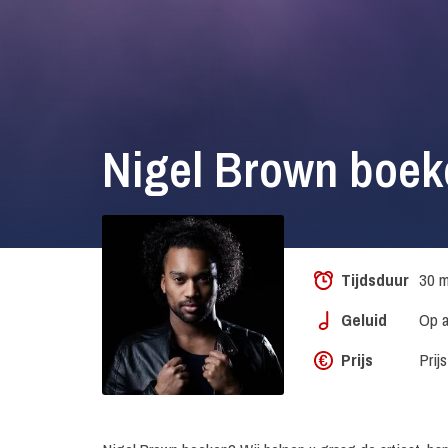
Nigel Brown boe
Tijdsduur
30 m
Geluid
Op a
Prijs
Prij