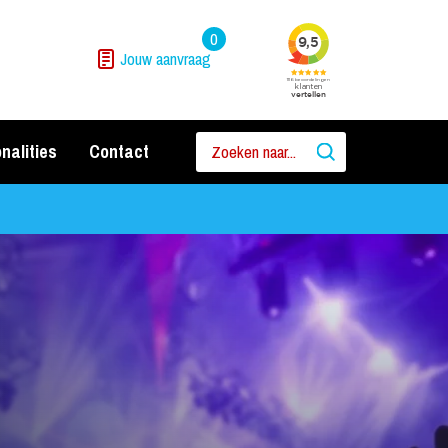
0
Jouw aanvraag
nalities
Contact