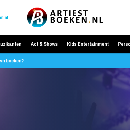
n.nl
uzikanten
Act & Shows
Kids Entertainment
Perso
own boeken?