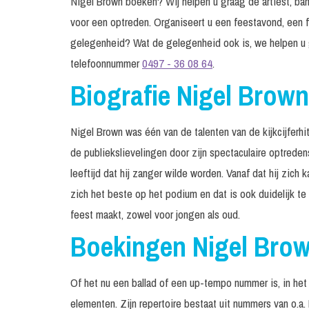
Nigel Brown boeken? Wij helpen u graag de artiest, band
voor een optreden. Organiseert u een feestavond, een f
gelegenheid? Wat de gelegenheid ook is, we helpen u 
telefoonnummer
0497 - 36 08 64
.
Biografie Nigel Brown
Nigel Brown was één van de talenten van de kijkcijferhi
de publiekslievelingen door zijn spectaculaire optred
leeftijd dat hij zanger wilde worden. Vanaf dat hij zich k
zich het beste op het podium en dat is ook duidelijk te 
feest maakt, zowel voor jongen als oud.
Boekingen Nigel Bro
Of het nu een ballad of een up-tempo nummer is, in het
elementen. Zijn repertoire bestaat uit nummers van o.a.