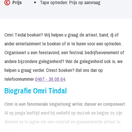
Prijs
Tape optreden: Prijs op aanvraag
Omri Tindal boeken? Wij helpen u graag de artiest, band, dj of
ander entertainment te boeken of in te huren voor een optreden.
Organiseert u een feestavond, een festival, bedrijfsevenement of
andere bijzondere gelegenheid? Wat de gelegenheid ook is, we
helpen u graag verder. Direct boeken? Bel ons dan op
telefoonnummer
0497 - 36 08 64
.
Biografie Omri Tindal
Omri is een fenomenale singer/song writer, danser en componeert.
Al op jonge leeftijd werd hij verliefd op muziek en begon zo zijn
dromen na te jagen om een creatief en gewaardeerde artiest te
zijn.