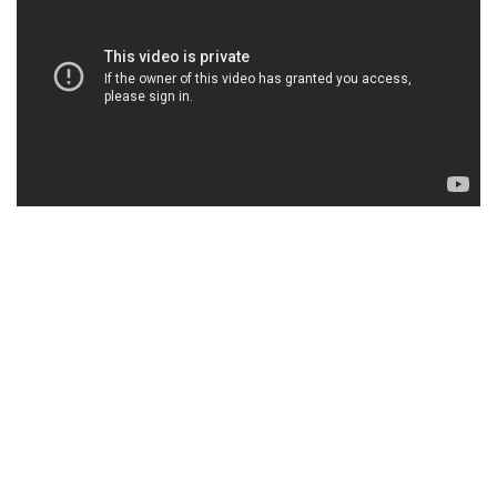
wereld bekend programma "The Voice of Holland" in 2012. De nu
26-jarige artiest (Omri Tindal) is met vlag en wimpel door de
"Blind Auditions" gekomen met de song "Dedication to my ex -
Lloyd" ook bekend als (the pussy song) en wist zich vervolgens
door "The Battles" heen te slaan. Ook tijdens de Live Shows wist
deze ras artiest een geweldige show neer te zetten.
Kortom qua uiterlijk een trend zetter en op het podium een beest,
hij is klaar voor Nederland en de wereld.