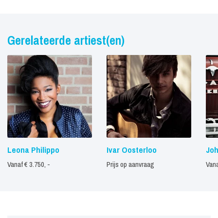
Gerelateerde artiest(en)
Leona Philippo
Ivar Oosterloo
Jo
Vanaf € 3.750, -
Prijs op aanvraag
Vana