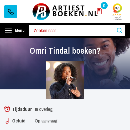
0
Menu
Omri Tindal boeken?
Tijdsduur
In overleg
Geluid
Op aanvraag