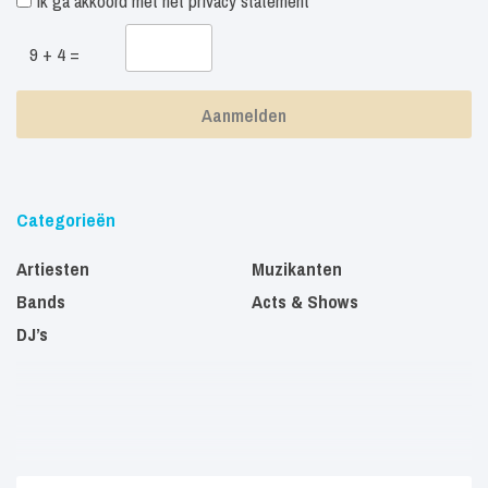
Ik ga akkoord met het
privacy statement
9 + 4 =
Categorieën
Artiesten
Muzikanten
Bands
Acts & Shows
DJ’s