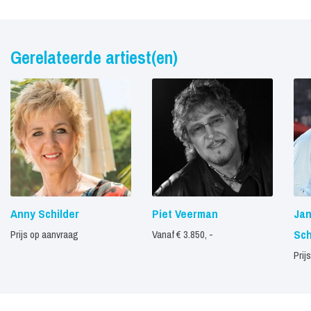
Gerelateerde artiest(en)
Anny Schilder
Piet Veerman
Jan
Sch
Prijs op aanvraag
Vanaf € 3.850, -
Prij