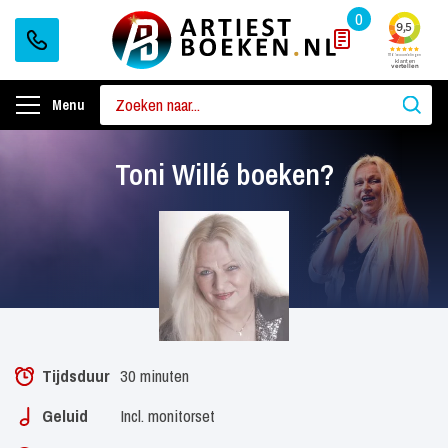
0
Menu
Toni Willé boeken?
Tijdsduur
30 minuten
Geluid
Incl. monitorset