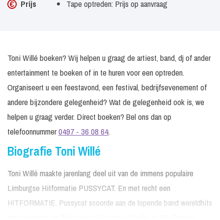
Prijs
Tape optreden: Prijs op aanvraag
Toni Willé boeken? Wij helpen u graag de artiest, band, dj of ander
entertainment te boeken of in te huren voor een optreden.
Organiseert u een feestavond, een festival, bedrijfsevenement of
andere bijzondere gelegenheid? Wat de gelegenheid ook is, we
helpen u graag verder. Direct boeken? Bel ons dan op
telefoonnummer
0497 - 36 08 64
.
Biografie Toni Willé
Toni Willé maakte jarenlang deel uit van de immens populaire
Limburgse Hitformatie PUSSYCAT. En met recht een
HITFORMATIE. Pussycat scoorde aan de lopende band wereldhits
met nummers als 'Mississipi', 'Georgie', 'Smile' en 'My Broken