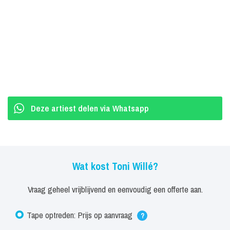
uiteindelijk toe aan de overvloed van aanvragen voor het populaire
Pussycat-repertoire.
'Toni Willé, 25 Jaar Na Mississipi'
Voor het Nederlandse publiek stelt zij een nieuwe show samen
onder de veelzeggende titel : 'Toni Willé, 25 Jaar Na Mississipi'.
De mensen krijgen uiteindelijk waar ze om vragen : een show
Deze artiest delen via Whatsapp
waarin Toni alle grote hitsuccessen van Pussycat ten gehore
brengt. Een ware flash-back naar de jaren '70, met nummers die
iedereen kent, en een 100 % Meezing-garantie en een groot
FEEST der herkenning.
Wat kost Toni Willé?
De mix van het ultieme stemgeluid en volume van Toni enerzijds
Vraag geheel vrijblijvend en eenvoudig een offerte aan.
en het populaire Pussycat-repertoire anderzijds maken van haar
Show een ware happening !
Tape optreden: Prijs op aanvraag
?