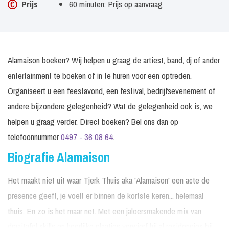
Prijs
60 minuten: Prijs op aanvraag
Alamaison boeken? Wij helpen u graag de artiest, band, dj of ander
entertainment te boeken of in te huren voor een optreden.
Organiseert u een feestavond, een festival, bedrijfsevenement of
andere bijzondere gelegenheid? Wat de gelegenheid ook is, we
helpen u graag verder. Direct boeken? Bel ons dan op
telefoonnummer
0497 - 36 08 64
.
Biografie Alamaison
Het maakt niet uit waar Tjerk Thuis aka 'Alamaison' een acte de
presence geeft, je voelt er binnen de kortste keren... helemaal
thuis. En zo is het maar net. Met een jaloersmakende mix van
draaitafel skills en heerlijke plaatjes verwierf hij al residencies bij