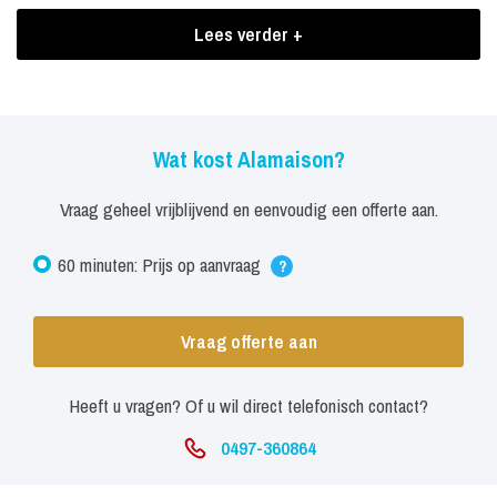
Kris Kross, Fissa, Super Social en Johnny Raw.
Lees verder +
Boekingen Alamaison
Daar waar toevallige voorbijgangers tijdens zijn sets met open
mond kijken naar een uitzinnige, springende, schreeuwende,
Wat kost Alamaison?
zichzelf uitkledende meute, ziet Tjerk niets bijzonders. 'Just
Vraag geheel vrijblijvend en eenvoudig een offerte aan.
another day at the office'. Hoe het ook zij, de self-declared vrouw
vriendelijkste dj van Nederland laat in ieder geval geen spaan over
60 minuten: Prijs op aanvraag
?
van welke dansvloer ook.
Vraag offerte aan
Heeft u vragen? Of u wil direct telefonisch contact?
0497-360864