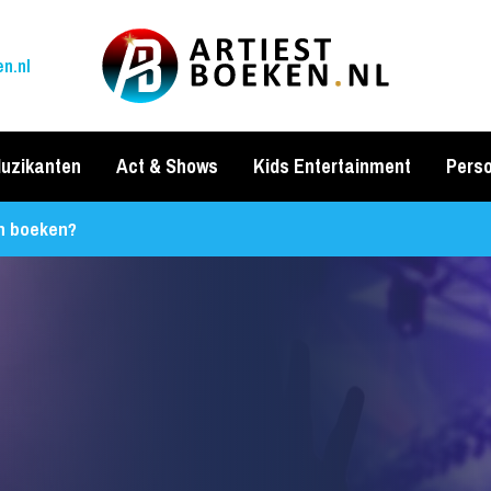
n.nl
uzikanten
Act & Shows
Kids Entertainment
Perso
an boeken?