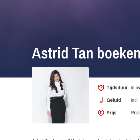
Astrid Tan boeke
Tijdsduur
In o
Geluid
Incl
Prijs
Prij