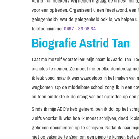
Astrid Tan boeken? Wij helpen u graag de artiest, band,
voor een optreden. Organiseert u een feestavond, een f
gelegenheid? Wat de gelegenheid ook is, we helpen u 
telefoonnummer
0497 - 36 08 64
.
Biografie Astrid Tan
Laat me mezelf voorstellen! Mijn naam is Astrid Tan. T
pianoles te nemen. Ze moest me er elke donderdagmidd
ik leuk vond, maar ik was waardeloos in het maken van mi
wegkomen. Op de middelbare school zong ik in een cov
en toen ontdekte ik de drang van het optreden op een 
Sinds ik mijn ABC's heb geleerd, ben ik dol op het schr
Zelfs voordat ik wist hoe ik moest schrijven, deed ik als
geheime documenten op te schrijven. Nadat ik naar mijn
niet op vakantie te gaan om een piano te kunnen beta