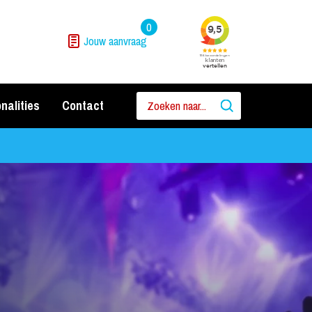
0
Jouw aanvraag
nalities
Contact