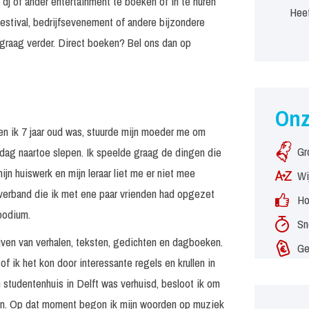
 dj of ander entertainment te boeken of in te huren
Heef
estival, bedrijfsevenement of andere bijzondere
graag verder. Direct boeken? Bel ons dan op
On
oen ik 7 jaar oud was, stuurde mijn moeder me om
Gr
ag naartoe slepen. Ik speelde graag de dingen die
jn huiswerk en mijn leraar liet me er niet mee
Wi
erband die ik met ene paar vrienden had opgezet
Ho
podium.
Sn
ijven van verhalen, teksten, gedichten en dagboeken.
Ge
of ik het kon door interessante regels en krullen in
 studentenhuis in Delft was verhuisd, besloot ik om
len. Op dat moment begon ik mijn woorden op muziek