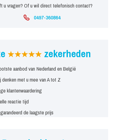
t u vragen? Of u wil direct telefonisch contact?
0497-360864
ze
zekerheden
ootste aanbod van Nederland en België
j denken met u mee van A tot Z
ge klantenwaardering
elle reactie tijd
garandeerd de laagste prijs