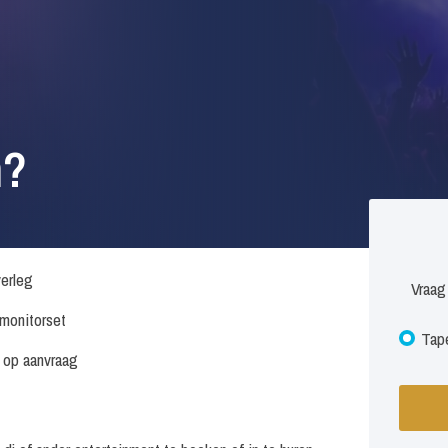
n?
verleg
Vraag
. monitorset
Tape
s op aanvraag