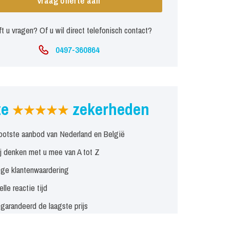
Vraag offerte aan
t u vragen? Of u wil direct telefonisch contact?
0497-360864
ze
zekerheden
ootste aanbod van Nederland en België
j denken met u mee van A tot Z
ge klantenwaardering
elle reactie tijd
garandeerd de laagste prijs