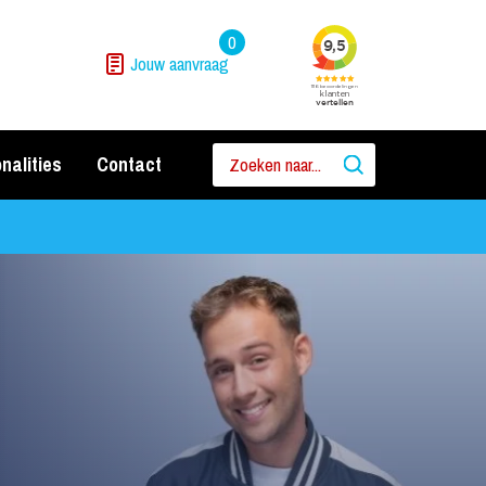
0
Jouw aanvraag
nalities
Contact