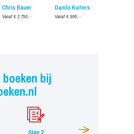
Chris Bauer
Danilo Kuiters
Helemaal
Hollands
Vanaf € 2.750, -
Vanaf € 995, -
Vanaf € 1.795,
 boeken bij
oeken.nl
Stap 2