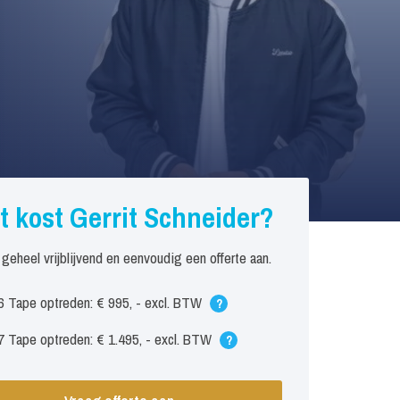
t kost Gerrit Schneider?
 geheel vrijblijvend en eenvoudig een offerte aan.
6 Tape optreden: € 995, - excl. BTW
?
 Tape optreden: € 1.495, - excl. BTW
?