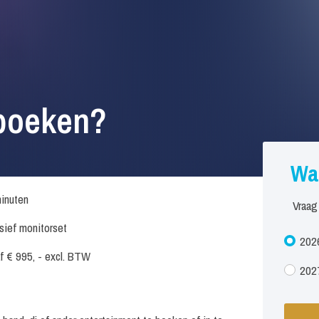
 boeken?
Wa
inuten
Vraag
usief monitorset
202
f € 995, - excl. BTW
2027