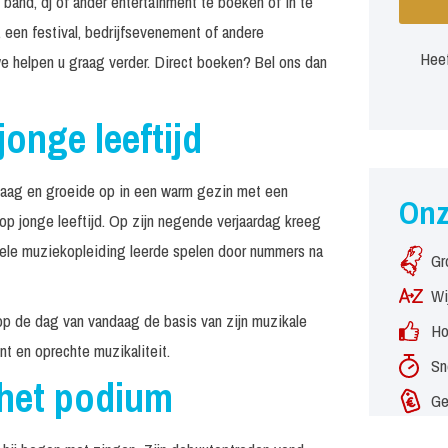
 band, dj of ander entertainment te boeken of in te
 een festival, bedrijfsevenement of andere
Heef
e helpen u graag verder. Direct boeken? Bel ons dan
jonge leeftijd
 Haag en groeide op in een warm gezin met een
On
 op jonge leeftijd. Op zijn negende verjaardag kreeg
rmele muziekopleiding leerde spelen door nummers na
Gr
Wi
op de dag van vandaag de basis van zijn muzikale
Ho
nt en oprechte muzikaliteit.
Sn
 het podium
Ge