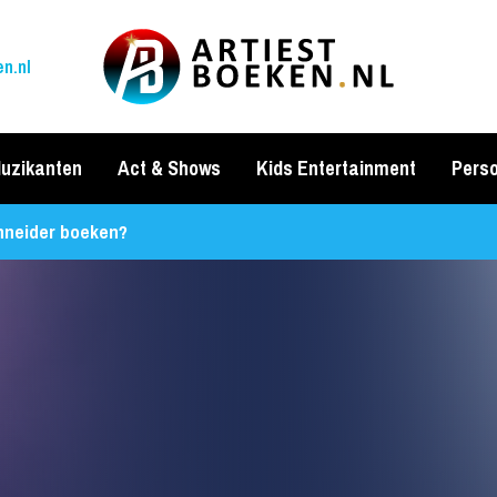
n.nl
uzikanten
Act & Shows
Kids Entertainment
Perso
hneider boeken?