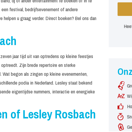
band, dj of ander entertainment te boeken of in te
 een festival, bedrijfsevenement of andere
e helpen u graag verder. Direct boeken? Bel ons dan
Heef
bach
even jaar tijd uit van optredens op kleine feestjes
 optreedt. Zijn brede repertoire en sterke
On
d. Wat begon als zingen op kleine evenementen,
rschillende podia in Nederland. Lesley staat bekend
Gr
ssende eigentijdse nummers, interactie en energieke
Wi
Ho
n of Lesley Rosbach
Sn
Ge