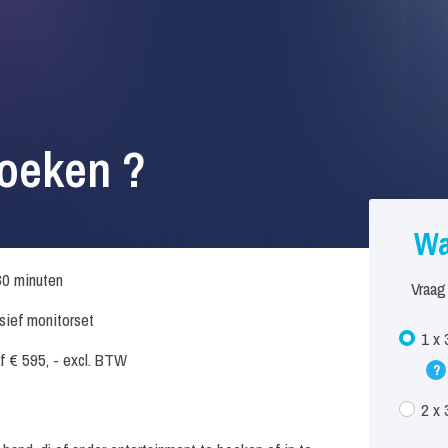
oeken ?
Wa
30 minuten
Vraag
usief monitorset
1 x 
f € 595, - excl. BTW
?
2 x 