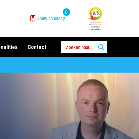
0
Jouw aanvraag
nalities
Contact