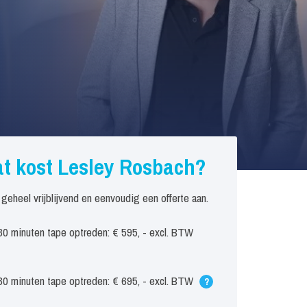
t kost Lesley Rosbach?
 geheel vrijblijvend en eenvoudig een offerte aan.
30 minuten tape optreden: € 595, - excl. BTW
30 minuten tape optreden: € 695, - excl. BTW
?