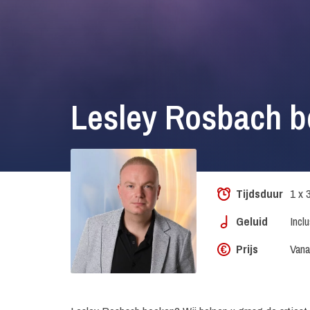
Lesley Rosbach b
Tijdsduur
1 x 
Geluid
Incl
Prijs
Vana