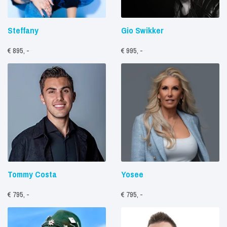
Steffany
Gio Swikker
€ 895, -
€ 995, -
Tommy Costa
Yosee
€ 795, -
€ 795, -