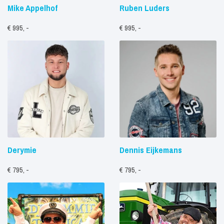
Mike Appelhof
Ruben Luders
€ 995, -
€ 995, -
Derymie
Dennis Eijkemans
€ 795, -
€ 795, -