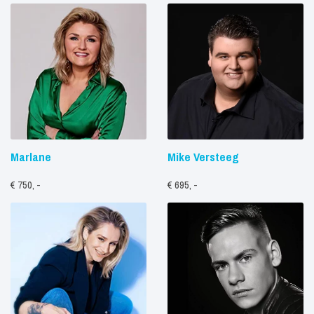
Marlane
Mike Versteeg
€ 750, -
€ 695, -