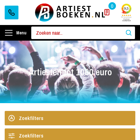
0
Menu
Artiesten tot 1000 euro
Zoekfilters
Zoekfilters