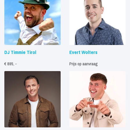
DJ Timmie Tirol
Evert Wolters
€ 895, -
Prijs op aanvraag