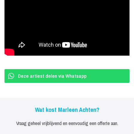
Door de combinatie van muzikale nieuwsgierigheid en haar
buigzame stem beweegt zij zich in diverse stijlen, zoals jazz,
blues, pop en theatrale songs. Het is de puurheid en het gevoel,
voortvloeiend uit de vertolking van een lied, waar zij 100% voor
gaat.
Deze artiest delen via Whatsapp
Wat kost Marleen Achten?
Vraag geheel vrijblijvend en eenvoudig een offerte aan.