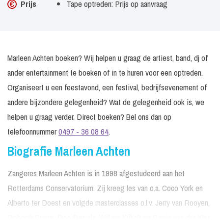
Prijs
Tape optreden: Prijs op aanvraag
Marleen Achten boeken? Wij helpen u graag de artiest, band, dj of
ander entertainment te boeken of in te huren voor een optreden.
Organiseert u een feestavond, een festival, bedrijfsevenement of
andere bijzondere gelegenheid? Wat de gelegenheid ook is, we
helpen u graag verder. Direct boeken? Bel ons dan op
telefoonnummer
0497 - 36 08 64
.
Biografie Marleen Achten
Zangeres Marleen Achten is in 1998 afgestudeerd aan het
Rotterdams Conservatorium. Zij kreeg les van o.a. Coco York en
Alberto ter Doest en volgde masterclasses o.l.v. Jerry van Rooyen,
Deborah Brown, Dee Daniels, Willem Nijholt en Gerrie van der Klei.