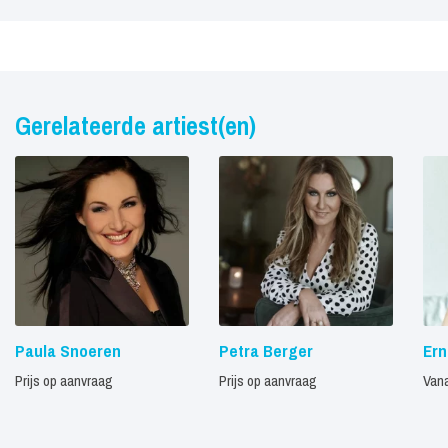
Gerelateerde artiest(en)
Paula Snoeren
Petra Berger
Er
Prijs op aanvraag
Prijs op aanvraag
Vana