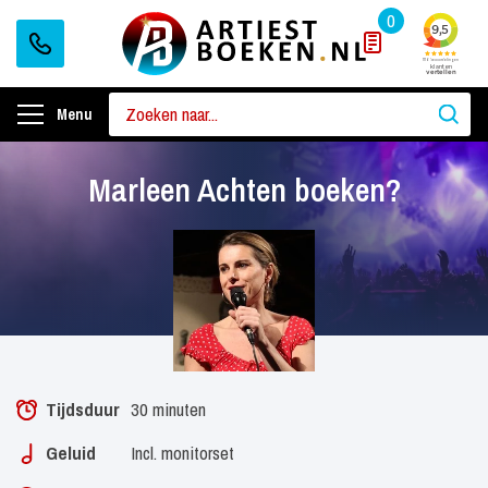
0
Menu
Marleen Achten boeken?
Tijdsduur
30 minuten
Geluid
Incl. monitorset