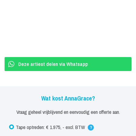
flink wat songs op de albums 'Ace' en 'Lost And Found'. Deze
albums gaan samen met de wereldhit 'Castles in the sky' en
singles als 'Try', 'Reason', 'Will I?' en 'Inspiration' een flinke vier
miljoen keer over de toonbank. Als AnnaGrace debuteert ze met
'You make me feel'. Haar debuutalbum wordt tegen de
jaarwisseling verwacht.
Deze artiest delen via Whatsapp
Wat kost AnnaGrace?
Vraag geheel vrijblijvend en eenvoudig een offerte aan.
Tape optreden: € 1.975, - excl. BTW
?