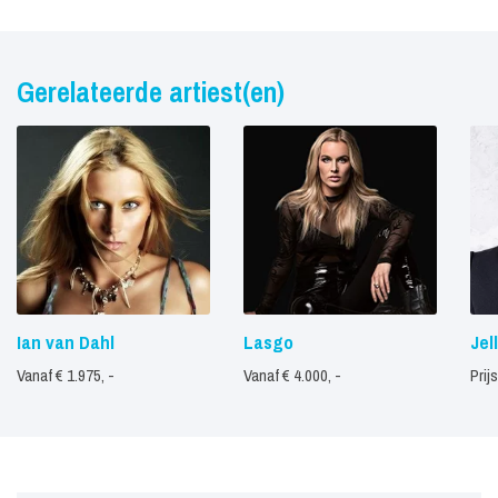
Gerelateerde artiest(en)
Ian van Dahl
Lasgo
Jel
Vanaf € 1.975, -
Vanaf € 4.000, -
Prij