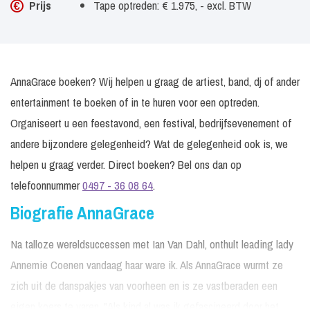
Prijs
Tape optreden: € 1.975, - excl. BTW
AnnaGrace boeken? Wij helpen u graag de artiest, band, dj of ander
entertainment te boeken of in te huren voor een optreden.
Organiseert u een feestavond, een festival, bedrijfsevenement of
andere bijzondere gelegenheid? Wat de gelegenheid ook is, we
helpen u graag verder. Direct boeken? Bel ons dan op
telefoonnummer
0497 - 36 08 64
.
Biografie AnnaGrace
Na talloze wereldsuccessen met Ian Van Dahl, onthult leading lady
Annemie Coenen vandaag haar ware ik. Als AnnaGrace wurmt ze
zich uit de danspakjes van voorheen en is ze vastberaden een
eigen koers te varen. "Als kind al was ik gefascineerd door het