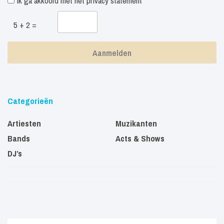
Ik ga akkoord met het
privacy statement
5 + 2 =
Categorieën
Artiesten
Muzikanten
Bands
Acts & Shows
DJ’s